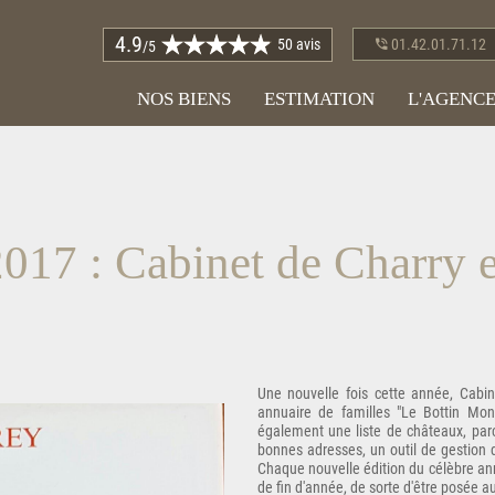
4.9
50 avis
01.42.01.71.12
/5
NOS BIENS
ESTIMATION
L'AGENC
017 : Cabinet de Charry 
Une nouvelle fois cette année, Cabi
annuaire de familles "Le Bottin Mon
également une liste de châteaux, parcs
bonnes adresses, un outil de gestion d
Chaque nouvelle édition du célèbre annu
de fin d'année, de sorte d'être posée a