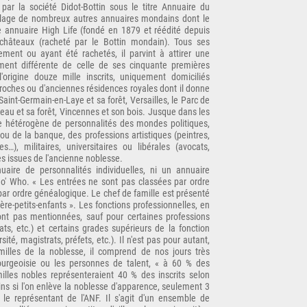
ar la société Didot-Bottin sous le titre Annuaire du
llage de nombreux autres annuaires mondains dont le
ste annuaire High Life (fondé en 1879 et réédité depuis
châteaux (racheté par le Bottin mondain). Tous ses
ement ou ayant été rachetés, il parvint à attirer une
lement différente de celle de ses cinquante premières
l'origine douze mille inscrits, uniquement domiciliés
oches ou d'anciennes résidences royales dont il donne
, Saint-Germain-en-Laye et sa forêt, Versailles, le Parc de
leau et sa forêt, Vincennes et son bois. Jusque dans les
e hétérogène de personnalités des mondes politiques,
s ou de la banque, des professions artistiques (peintres,
es…), militaires, universitaires ou libérales (avocats,
es issues de l'ancienne noblesse.
aire de personnalités individuelles, ni un annuaire
' Who. « Les entrées ne sont pas classées par ordre
par ordre généalogique. Le chef de famille est présenté
ière-petits-enfants ». Les fonctions professionnelles, en
 sont pas mentionnées, sauf pour certaines professions
ats, etc.) et certains grades supérieurs de la fonction
sité, magistrats, préfets, etc.). Il n'est pas pour autant,
lles de la noblesse, il comprend de nos jours très
bourgeoisie ou les personnes de talent, « à 60 % des
lles nobles représenteraient 40 % des inscrits selon
ins si l'on enlève la noblesse d'apparence, seulement 3
le représentant de l'ANF. Il s'agit d'un ensemble de