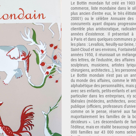
Le Bottin mondain fut créé en 1903 p
commerce, liste mondaine dans le si
plus ancien d'entre eux, le très éliti
20001) ou le célèbre Annuaire des 
concurrents ayant disparu progressiv
clientèle plus aristocratique, radica
années d'existence. Il présentait à 
à Paris et dans quelques communes pr
les plans : Levallois, Neuilly-sur-Seine
Saint-Cloud et ses environs, Fontaineb
années 1950, il réunissait un mélang
des lettres, de l'industrie, des affaire
sculpteurs, musiciens, artistes lyriqu
chirurgiens, architectes…), les personn
Le Bottin mondain n'est pas un annu
du monde des affaires, comme le Who
alphabétique des personnalités, mais 
avec ses enfants, petits-enfants et arr
particulier dans les entreprises, n'y
libérales (médecins, architectes, avoc
publique (officiers, professeurs d'univer
comme on le pense, réservé aux fami
majoritairement les familles de la 
décideurs ». Les descendants de fami
l'éditeur, mais en réalité beaucoup mo
000 familles sur 43 000 noms selon 