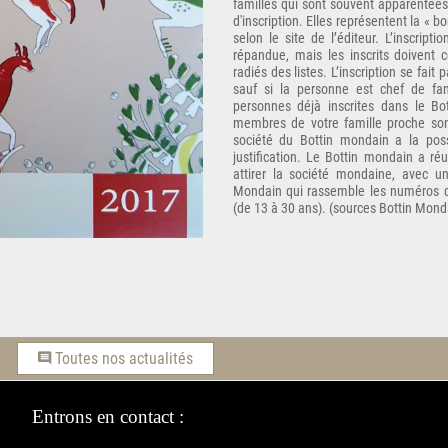
familles qui sont souvent apparentées o
d'inscription. Elles représentent la « b
selon le site de l’éditeur. L’inscrip
répandue, mais les inscrits doivent
radiés des listes. L’inscription se fai
sauf si la personne est chef de fa
personnes déjà inscrites dans le Bo
membres de votre famille proche sont 
société du Bottin mondain a la possi
justification. Le Bottin mondain a ré
attirer la société mondaine, avec un
Mondain qui rassemble les numéros de
(de 13 à 30 ans). (sources Bottin Mond
Toutes nos actualités
Entrons en contact :