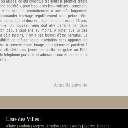
u alliées, ce qui constitue d'ailleurs le premier critère
onne société », pour lesquelles les « valeurs » comptent,
tion y est gratuite, contrairement à une idée largement
 commander l'ouvrage régulièrement sous peine d'être
t par parrainage et dossier. L'âge minimum est de 25 ans,
mille. Un nouveau venu doit être parrainé par deux
ttin depuis sept ans au moins. À noter que, si des
déjà inscrits, il n'y a pas besoin d'être parrainé. La
bilité de refuser toute inscription sans apporter de
ussi à conserver une image prestigieuse et parvient à
e clientèle plus jeune, en particulier grâce au Petit
 téléphone portable et adresses courriel des enfants
ain).
Actualité suivante
Liste des Villes :
Allaire
|
Ambon
|
Angers
|
Arradon
|
Arzal
|
Auray
|
Évellys
|
Baden
|