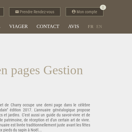
0
Prendre Rendez-vous
Mon compte
E
VIAGER
CONTACT
AVIS
FR
EN
en pages Gestion
net de Charry occupe une demi page dans le célèbre
dain" édition 2017. L'annuaire généalogique propose
 et jardins. C'est aussi un guide du savoir-vivre et de
e patrimoine, de réception et d'un certain art de vivre.
aire est livrée traditionnellement juste avant les fêtes
ux pieds du sapin à Noël...