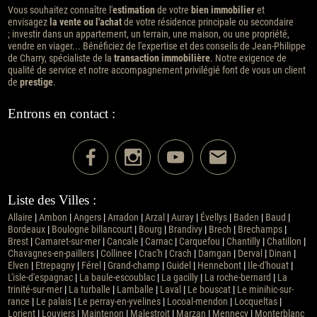
Vous souhaitez connaître l'
estimation
de votre
bien immobilier
et
envisagez
la vente ou l'achat
de votre résidence principale ou secondaire
; investir dans un appartement, un terrain, une maison, ou une propriété,
vendre en viager... Bénéficiez de l'expertise et des conseils de Jean-Philippe
de Charry, spécialiste de la
transaction immobilière
. Notre exigence de
qualité de service et notre accompagnement privilégié font de vous un client
de
prestige
.
Entrons en contact :
Liste des Villes :
Allaire
|
Ambon
|
Angers
|
Arradon
|
Arzal
|
Auray
|
Évellys
|
Baden
|
Baud
|
Bordeaux
|
Boulogne billancourt
|
Bourg
|
Brandivy
|
Brech
|
Brechamps
|
Brest
|
Camaret-sur-mer
|
Cancale
|
Carnac
|
Carquefou
|
Chantilly
|
Chatillon
|
Chavagnes-en-paillers
|
Collinee
|
Crac'h
|
Crach
|
Damgan
|
Derval
|
Dinan
|
Elven
|
Etrepagny
|
Férel
|
Grand-champ
|
Guidel
|
Hennebont
|
Ile-d'houat
|
L'isle-d'espagnac
|
La baule-escoublac
|
La gacilly
|
La roche-bernard
|
La
trinité-sur-mer
|
La turballe
|
Lamballe
|
Laval
|
Le bouscat
|
Le minihic-sur-
rance
|
Le palais
|
Le perray-en-yvelines
|
Locoal-mendon
|
Locqueltas
|
Lorient
|
Louviers
|
Maintenon
|
Malestroit
|
Marzan
|
Mennecy
|
Monterblanc