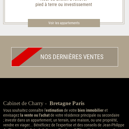
pied à terre ou investissement
Voir les appartements
NOS DERNIÈRES VENTES
Cabinet de Charry -
Bretagne Paris
Vous souhaitez connaître l'
estimation
de votre
bien immobilier
et
envisagez
la vente ou l'achat
de votre résidence principale ou secondaire
; investir dans un appartement, un terrain, une maison, ou une propriété,
vendre en viager... Bénéficiez de l'expertise et des conseils de Jean-Philippe