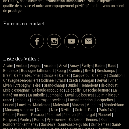
de Charry, spécialiste de la
transaction immobilière
. Notre exigence de
qualité de service et notre accompagnement privilégié font de vous un client
de
prestige
.
Entrons en contact :
Liste des Villes :
Allaire
|
Ambon
|
Angers
|
Arradon
|
Arzal
|
Auray
|
Évellys
|
Baden
|
Baud
|
Bordeaux
|
Boulogne billancourt
|
Bourg
|
Brandivy
|
Brech
|
Brechamps
|
Brest
|
Camaret-sur-mer
|
Cancale
|
Carnac
|
Carquefou
|
Chantilly
|
Chatillon
|
Chavagnes-en-paillers
|
Collinee
|
Crac'h
|
Crach
|
Damgan
|
Derval
|
Dinan
|
Elven
|
Etrepagny
|
Férel
|
Grand-champ
|
Guidel
|
Hennebont
|
Ile-d'houat
|
L'isle-d'espagnac
|
La baule-escoublac
|
La gacilly
|
La roche-bernard
|
La
trinité-sur-mer
|
La turballe
|
Lamballe
|
Laval
|
Le bouscat
|
Le minihic-sur-
rance
|
Le palais
|
Le perray-en-yvelines
|
Locoal-mendon
|
Locqueltas
|
Lorient
|
Louviers
|
Maintenon
|
Malestroit
|
Marzan
|
Mennecy
|
Monterblanc
|
Morsang-sur-seine
|
Nantes
|
Nice
|
Nivillac
|
Orcival
|
Paris
|
Paris 14è
|
Péaule
|
Plemet
|
Plescop
|
Ploërmel
|
Ploeren
|
Plumergat
|
Pluneret
|
Polignac
|
Pontivy
|
Pornic
|
Pyla-sur-mer
|
Quiberon
|
Rennes
|
Riom
|
Romorantin-lanthenay
|
Saint-avé
|
Saint-cast-le-guildo
|
Saint-james
|
Saint-