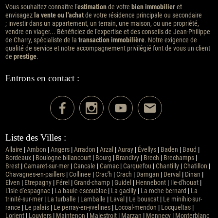
Vous souhaitez connaître l'
estimation
de votre
bien immobilier
et
envisagez
la vente ou l'achat
de votre résidence principale ou secondaire
; investir dans un appartement, un terrain, une maison, ou une propriété,
vendre en viager... Bénéficiez de l'expertise et des conseils de Jean-Philippe
de Charry, spécialiste de la
transaction immobilière
. Notre exigence de
qualité de service et notre accompagnement privilégié font de vous un client
de
prestige
.
Entrons en contact :
Liste des Villes :
Allaire
|
Ambon
|
Angers
|
Arradon
|
Arzal
|
Auray
|
Évellys
|
Baden
|
Baud
|
Bordeaux
|
Boulogne billancourt
|
Bourg
|
Brandivy
|
Brech
|
Brechamps
|
Brest
|
Camaret-sur-mer
|
Cancale
|
Carnac
|
Carquefou
|
Chantilly
|
Chatillon
|
Chavagnes-en-paillers
|
Collinee
|
Crac'h
|
Crach
|
Damgan
|
Derval
|
Dinan
|
Elven
|
Etrepagny
|
Férel
|
Grand-champ
|
Guidel
|
Hennebont
|
Ile-d'houat
|
L'isle-d'espagnac
|
La baule-escoublac
|
La gacilly
|
La roche-bernard
|
La
trinité-sur-mer
|
La turballe
|
Lamballe
|
Laval
|
Le bouscat
|
Le minihic-sur-
rance
|
Le palais
|
Le perray-en-yvelines
|
Locoal-mendon
|
Locqueltas
|
Lorient
|
Louviers
|
Maintenon
|
Malestroit
|
Marzan
|
Mennecy
|
Monterblanc