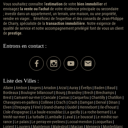
Vous souhaitez connaître l'
estimation
de votre
bien immobilier
et
envisagez
la vente ou l'achat
de votre résidence principale ou secondaire
; investir dans un appartement, un terrain, une maison, ou une propriété,
vendre en viager... Bénéficiez de l'expertise et des conseils de Jean-Philippe
de Charry, spécialiste de la
transaction immobilière
. Notre exigence de
qualité de service et notre accompagnement privilégié font de vous un client
de
prestige
.
Entrons en contact :
Liste des Villes :
Allaire
|
Ambon
|
Angers
|
Arradon
|
Arzal
|
Auray
|
Évellys
|
Baden
|
Baud
|
Bordeaux
|
Boulogne billancourt
|
Bourg
|
Brandivy
|
Brech
|
Brechamps
|
Brest
|
Camaret-sur-mer
|
Cancale
|
Carnac
|
Carquefou
|
Chantilly
|
Chatillon
|
Chavagnes-en-paillers
|
Collinee
|
Crac'h
|
Crach
|
Damgan
|
Derval
|
Dinan
|
Elven
|
Etrepagny
|
Férel
|
Grand-champ
|
Guidel
|
Hennebont
|
Ile-d'houat
|
L'isle-d'espagnac
|
La baule-escoublac
|
La gacilly
|
La roche-bernard
|
La
trinité-sur-mer
|
La turballe
|
Lamballe
|
Laval
|
Le bouscat
|
Le minihic-sur-
rance
|
Le palais
|
Le perray-en-yvelines
|
Locoal-mendon
|
Locqueltas
|
Lorient
|
Louviers
|
Maintenon
|
Malestroit
|
Marzan
|
Mennecy
|
Monterblanc