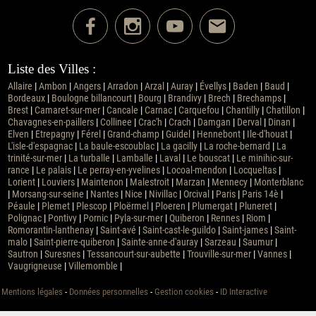
Liste des Villes :
Allaire
|
Ambon
|
Angers
|
Arradon
|
Arzal
|
Auray
|
Évellys
|
Baden
|
Baud
|
Bordeaux
|
Boulogne billancourt
|
Bourg
|
Brandivy
|
Brech
|
Brechamps
|
Brest
|
Camaret-sur-mer
|
Cancale
|
Carnac
|
Carquefou
|
Chantilly
|
Chatillon
|
Chavagnes-en-paillers
|
Collinee
|
Crac'h
|
Crach
|
Damgan
|
Derval
|
Dinan
|
Elven
|
Etrepagny
|
Férel
|
Grand-champ
|
Guidel
|
Hennebont
|
Ile-d'houat
|
L'isle-d'espagnac
|
La baule-escoublac
|
La gacilly
|
La roche-bernard
|
La
trinité-sur-mer
|
La turballe
|
Lamballe
|
Laval
|
Le bouscat
|
Le minihic-sur-
rance
|
Le palais
|
Le perray-en-yvelines
|
Locoal-mendon
|
Locqueltas
|
Lorient
|
Louviers
|
Maintenon
|
Malestroit
|
Marzan
|
Mennecy
|
Monterblanc
|
Morsang-sur-seine
|
Nantes
|
Nice
|
Nivillac
|
Orcival
|
Paris
|
Paris 14è
|
Péaule
|
Plemet
|
Plescop
|
Ploërmel
|
Ploeren
|
Plumergat
|
Pluneret
|
Polignac
|
Pontivy
|
Pornic
|
Pyla-sur-mer
|
Quiberon
|
Rennes
|
Riom
|
Romorantin-lanthenay
|
Saint-avé
|
Saint-cast-le-guildo
|
Saint-james
|
Saint-
malo
|
Saint-pierre-quiberon
|
Sainte-anne-d'auray
|
Sarzeau
|
Saumur
|
Sautron
|
Suresnes
|
Tessancourt-sur-aubette
|
Trouville-sur-mer
|
Vannes
|
Vaugrigneuse
|
Villemomble
|
Mentions légales
-
Données personnelles
-
Gestion cookies
-
ID Interactive