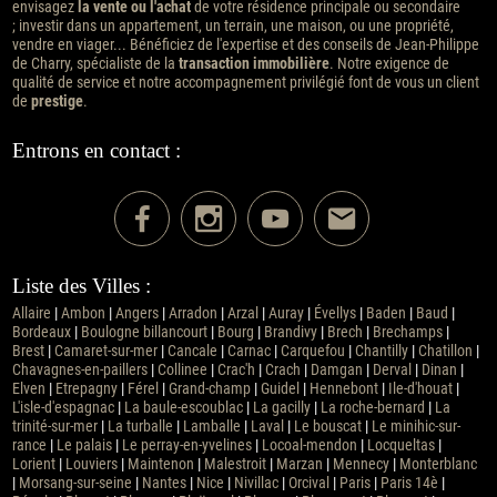
envisagez
la vente ou l'achat
de votre résidence principale ou secondaire
; investir dans un appartement, un terrain, une maison, ou une propriété,
vendre en viager... Bénéficiez de l'expertise et des conseils de Jean-Philippe
de Charry, spécialiste de la
transaction immobilière
. Notre exigence de
qualité de service et notre accompagnement privilégié font de vous un client
de
prestige
.
Entrons en contact :
Liste des Villes :
Allaire
|
Ambon
|
Angers
|
Arradon
|
Arzal
|
Auray
|
Évellys
|
Baden
|
Baud
|
Bordeaux
|
Boulogne billancourt
|
Bourg
|
Brandivy
|
Brech
|
Brechamps
|
Brest
|
Camaret-sur-mer
|
Cancale
|
Carnac
|
Carquefou
|
Chantilly
|
Chatillon
|
Chavagnes-en-paillers
|
Collinee
|
Crac'h
|
Crach
|
Damgan
|
Derval
|
Dinan
|
Elven
|
Etrepagny
|
Férel
|
Grand-champ
|
Guidel
|
Hennebont
|
Ile-d'houat
|
L'isle-d'espagnac
|
La baule-escoublac
|
La gacilly
|
La roche-bernard
|
La
trinité-sur-mer
|
La turballe
|
Lamballe
|
Laval
|
Le bouscat
|
Le minihic-sur-
rance
|
Le palais
|
Le perray-en-yvelines
|
Locoal-mendon
|
Locqueltas
|
Lorient
|
Louviers
|
Maintenon
|
Malestroit
|
Marzan
|
Mennecy
|
Monterblanc
|
Morsang-sur-seine
|
Nantes
|
Nice
|
Nivillac
|
Orcival
|
Paris
|
Paris 14è
|