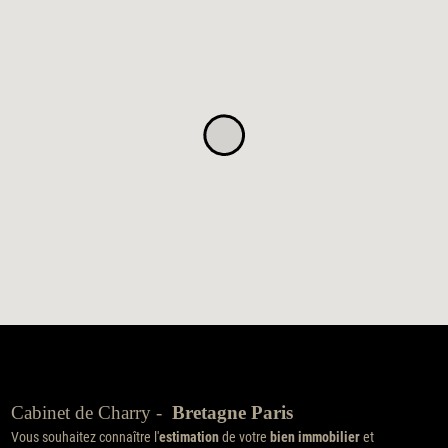
Cabinet de Charry -
Bretagne Paris
Vous souhaitez connaître l'
estimation
de votre
bien immobilier
et