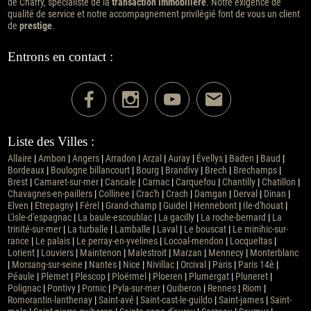
de Charry, spécialiste de la
transaction immobilière
. Notre exigence de
qualité de service et notre accompagnement privilégié font de vous un client
de
prestige
.
Entrons en contact :
Liste des Villes :
Allaire
|
Ambon
|
Angers
|
Arradon
|
Arzal
|
Auray
|
Évellys
|
Baden
|
Baud
|
Bordeaux
|
Boulogne billancourt
|
Bourg
|
Brandivy
|
Brech
|
Brechamps
|
Brest
|
Camaret-sur-mer
|
Cancale
|
Carnac
|
Carquefou
|
Chantilly
|
Chatillon
|
Chavagnes-en-paillers
|
Collinee
|
Crac'h
|
Crach
|
Damgan
|
Derval
|
Dinan
|
Elven
|
Etrepagny
|
Férel
|
Grand-champ
|
Guidel
|
Hennebont
|
Ile-d'houat
|
L'isle-d'espagnac
|
La baule-escoublac
|
La gacilly
|
La roche-bernard
|
La
trinité-sur-mer
|
La turballe
|
Lamballe
|
Laval
|
Le bouscat
|
Le minihic-sur-
rance
|
Le palais
|
Le perray-en-yvelines
|
Locoal-mendon
|
Locqueltas
|
Lorient
|
Louviers
|
Maintenon
|
Malestroit
|
Marzan
|
Mennecy
|
Monterblanc
|
Morsang-sur-seine
|
Nantes
|
Nice
|
Nivillac
|
Orcival
|
Paris
|
Paris 14è
|
Péaule
|
Plemet
|
Plescop
|
Ploërmel
|
Ploeren
|
Plumergat
|
Pluneret
|
Polignac
|
Pontivy
|
Pornic
|
Pyla-sur-mer
|
Quiberon
|
Rennes
|
Riom
|
Romorantin-lanthenay
|
Saint-avé
|
Saint-cast-le-guildo
|
Saint-james
|
Saint-