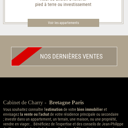
pied à terre ou investissement
Voir les appartements
NOS DERNIÈRES VENTES
Cabinet de Charry -
Bretagne Paris
Vous souhaitez connaître l'
estimation
de votre
bien immobilier
et
envisagez
la vente ou l'achat
de votre résidence principale ou secondaire
; investir dans un appartement, un terrain, une maison, ou une propriété,
vendre en viager... Bénéficiez de l'expertise et des conseils de Jean-Philippe