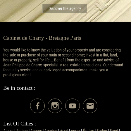
Discover the agency
Cabinet de Charry - Bretagne Paris
You would like to know the valuation of your property and are considering
the sale or purchase of your main or second home; invest in a flat, land,
house or property, sell for life... Benefit from the expertise and advice of
Jean-Philippe de Charry, specialist in real estate transactions. Our demand
for quality service and our privileged accompaniment make you a
prestigious client.
Be in contact :
List Of Cities :
Allaire
|
Ambon
|
Angers
|
Arradon
|
Arzal
|
Auray
|
Évellys
|
Baden
|
Baud
|