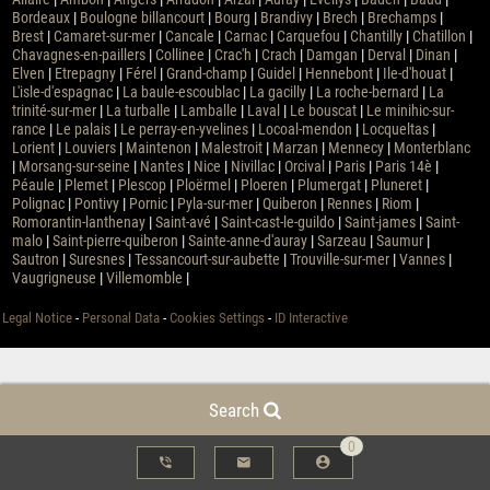
Bordeaux
|
Boulogne billancourt
|
Bourg
|
Brandivy
|
Brech
|
Brechamps
|
Brest
|
Camaret-sur-mer
|
Cancale
|
Carnac
|
Carquefou
|
Chantilly
|
Chatillon
|
Chavagnes-en-paillers
|
Collinee
|
Crac'h
|
Crach
|
Damgan
|
Derval
|
Dinan
|
Elven
|
Etrepagny
|
Férel
|
Grand-champ
|
Guidel
|
Hennebont
|
Ile-d'houat
|
L'isle-d'espagnac
|
La baule-escoublac
|
La gacilly
|
La roche-bernard
|
La
trinité-sur-mer
|
La turballe
|
Lamballe
|
Laval
|
Le bouscat
|
Le minihic-sur-
rance
|
Le palais
|
Le perray-en-yvelines
|
Locoal-mendon
|
Locqueltas
|
Lorient
|
Louviers
|
Maintenon
|
Malestroit
|
Marzan
|
Mennecy
|
Monterblanc
|
Morsang-sur-seine
|
Nantes
|
Nice
|
Nivillac
|
Orcival
|
Paris
|
Paris 14è
|
Péaule
|
Plemet
|
Plescop
|
Ploërmel
|
Ploeren
|
Plumergat
|
Pluneret
|
Polignac
|
Pontivy
|
Pornic
|
Pyla-sur-mer
|
Quiberon
|
Rennes
|
Riom
|
Romorantin-lanthenay
|
Saint-avé
|
Saint-cast-le-guildo
|
Saint-james
|
Saint-
malo
|
Saint-pierre-quiberon
|
Sainte-anne-d'auray
|
Sarzeau
|
Saumur
|
Sautron
|
Suresnes
|
Tessancourt-sur-aubette
|
Trouville-sur-mer
|
Vannes
|
Vaugrigneuse
|
Villemomble
|
Legal Notice
-
Personal Data
-
Cookies Settings
-
ID Interactive
Search
0