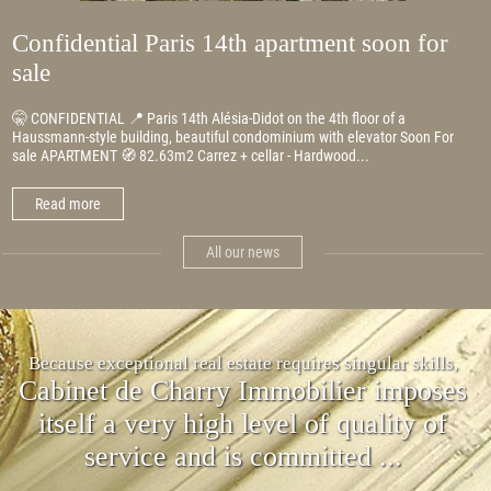
Confidential Paris 14th apartment soon for
sale
🤫 CONFIDENTIAL 📍 Paris 14th Alésia-Didot on the 4th floor of a
Haussmann-style building, beautiful condominium with elevator Soon For
sale APARTMENT 🧭 82.63m2 Carrez + cellar - Hardwood...
Read more
All our news
Because exceptional real estate requires singular skills,
Cabinet de Charry Immobilier imposes
itself a very high level of quality of
service and is committed ...