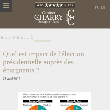
4.9
/5
50 avis
FR
EN
ACTUALITÉ
Quel est impact de l'élection
présidentielle auprès des
épargnants ?
28 avril 2017