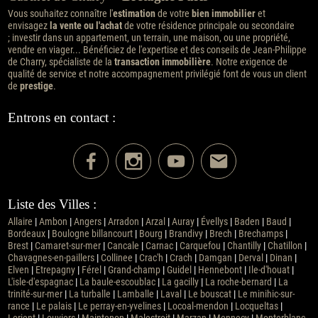
Vous souhaitez connaître l'
estimation
de votre
bien immobilier
et
envisagez
la vente ou l'achat
de votre résidence principale ou secondaire
; investir dans un appartement, un terrain, une maison, ou une propriété,
vendre en viager... Bénéficiez de l'expertise et des conseils de Jean-Philippe
de Charry, spécialiste de la
transaction immobilière
. Notre exigence de
qualité de service et notre accompagnement privilégié font de vous un client
de
prestige
.
Entrons en contact :
Liste des Villes :
Allaire
|
Ambon
|
Angers
|
Arradon
|
Arzal
|
Auray
|
Évellys
|
Baden
|
Baud
|
Bordeaux
|
Boulogne billancourt
|
Bourg
|
Brandivy
|
Brech
|
Brechamps
|
Brest
|
Camaret-sur-mer
|
Cancale
|
Carnac
|
Carquefou
|
Chantilly
|
Chatillon
|
Chavagnes-en-paillers
|
Collinee
|
Crac'h
|
Crach
|
Damgan
|
Derval
|
Dinan
|
Elven
|
Etrepagny
|
Férel
|
Grand-champ
|
Guidel
|
Hennebont
|
Ile-d'houat
|
L'isle-d'espagnac
|
La baule-escoublac
|
La gacilly
|
La roche-bernard
|
La
trinité-sur-mer
|
La turballe
|
Lamballe
|
Laval
|
Le bouscat
|
Le minihic-sur-
rance
|
Le palais
|
Le perray-en-yvelines
|
Locoal-mendon
|
Locqueltas
|