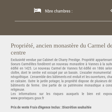
Nbre chambres :
Propriété, ancien monastère du Carmel de
centre
Exclusivité vendue par Cabinet de Charry Prestige. Propriété appartenan
Soeurs Carmélites fondèrent un nouveau monastère à Vannes à la suit
édifié en 1425. Le nouveau Carmel de Vannes fut édifié en 1866 selo
cloître, dont le centre est occupé par un bassin. L'escalier monumenta
néogothique. L'ensemble des bâtiments est enduit et les ouvertures, cha
en calcaire. Outre le jardin potager, la propriété dispose de plusieurs
bâtiments de ferme. Une partie de ce patrimoine monastique a cons
religieuse.
Les informations sur les risques auxquels le bien est expos
www.georisques.gouv.fr
Prix de vente Frais d'Agence Inclus : Discrétion souhaitée