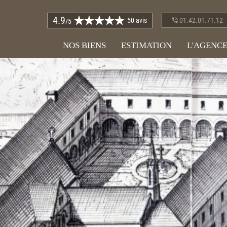
4.9
50 avis
01.42.01.71.12
/5
NOS BIENS
ESTIMATION
L'AGENC