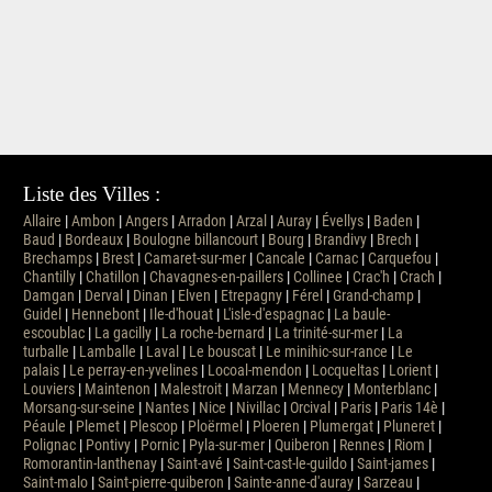
Liste des Villes :
Allaire
|
Ambon
|
Angers
|
Arradon
|
Arzal
|
Auray
|
Évellys
|
Baden
|
Baud
|
Bordeaux
|
Boulogne billancourt
|
Bourg
|
Brandivy
|
Brech
|
Brechamps
|
Brest
|
Camaret-sur-mer
|
Cancale
|
Carnac
|
Carquefou
|
Chantilly
|
Chatillon
|
Chavagnes-en-paillers
|
Collinee
|
Crac'h
|
Crach
|
Damgan
|
Derval
|
Dinan
|
Elven
|
Etrepagny
|
Férel
|
Grand-champ
|
Guidel
|
Hennebont
|
Ile-d'houat
|
L'isle-d'espagnac
|
La baule-
escoublac
|
La gacilly
|
La roche-bernard
|
La trinité-sur-mer
|
La
turballe
|
Lamballe
|
Laval
|
Le bouscat
|
Le minihic-sur-rance
|
Le
palais
|
Le perray-en-yvelines
|
Locoal-mendon
|
Locqueltas
|
Lorient
|
Louviers
|
Maintenon
|
Malestroit
|
Marzan
|
Mennecy
|
Monterblanc
|
Morsang-sur-seine
|
Nantes
|
Nice
|
Nivillac
|
Orcival
|
Paris
|
Paris 14è
|
Péaule
|
Plemet
|
Plescop
|
Ploërmel
|
Ploeren
|
Plumergat
|
Pluneret
|
Polignac
|
Pontivy
|
Pornic
|
Pyla-sur-mer
|
Quiberon
|
Rennes
|
Riom
|
Romorantin-lanthenay
|
Saint-avé
|
Saint-cast-le-guildo
|
Saint-james
|
Saint-malo
|
Saint-pierre-quiberon
|
Sainte-anne-d'auray
|
Sarzeau
|