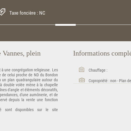
Taxe foncière : NC
 Vannes, plein
Informations compl
t à une congrégation religieuse. Les
Chauffage :
e de celui proche de ND du Bondon
n un plan quadrangulaire autour du
Copropriété : non - Plan d
l à double volée mène à la chapelle
înes d'angle et éléments décoratifs,
 dépendances, d'une aumônerie, et de
ervé depuis la vente une fonction
é sont disponibles sur le site