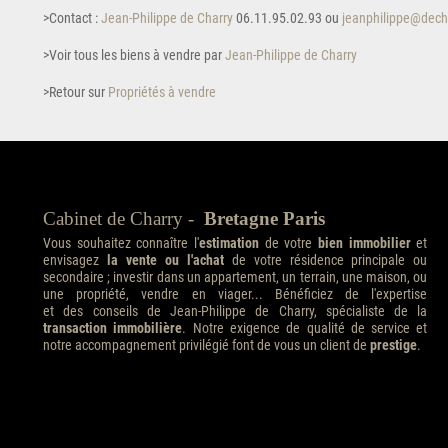
>Contact :
Jean-Philippe de Charry
06.11.95.02.93 ou
jeanphilippe@dech
>Voir tous les biens à vendre par
Jean-Philippe de Charry
>Retour sur
Propriétés à vendre
Cabinet de Charry -
Bretagne Paris
Vous souhaitez connaître l'
estimation
de votre
bien immobilier
et
envisagez
la vente ou l'achat
de votre résidence principale ou
secondaire ; investir dans un appartement, un terrain, une maison, ou
une propriété, vendre en viager... Bénéficiez de l'expertise
et des conseils de Jean-Philippe de Charry, spécialiste de la
transaction immobilière
. Notre exigence de qualité de service et
notre accompagnement privilégié font de vous un client de
prestige
.