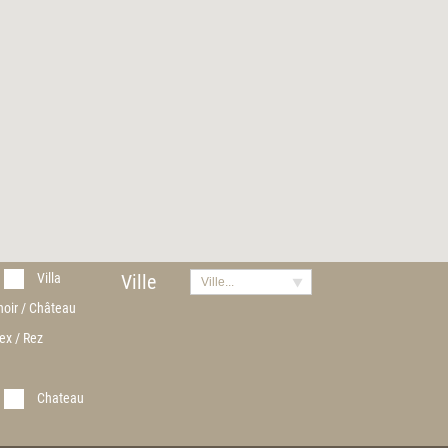
Villa
Ville
Ville...
noir / Château
ex / Rez
Chateau