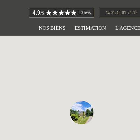
4.9
50 avis
01.42.01.71.12
/5
NOS BIENS
ESTIMATION
L'AGENC