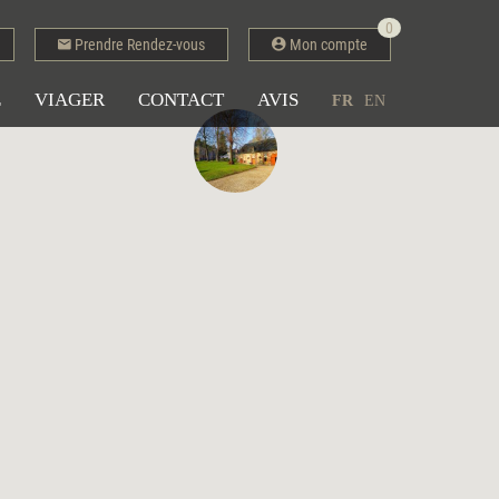
0
Prendre Rendez-vous
Mon compte
E
VIAGER
CONTACT
AVIS
FR
EN