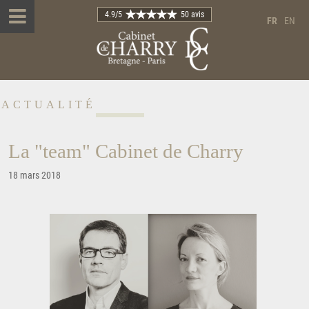
4.9
/5
50 avis
FR
EN
ACTUALITÉ
La "team" Cabinet de Charry
18 mars 2018