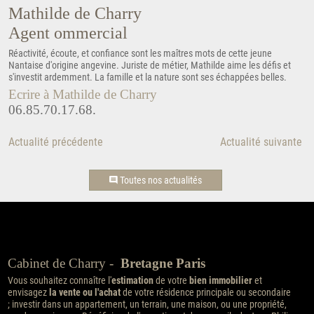
Mathilde de Charry
Agent ommercial
Réactivité, écoute, et confiance sont les maîtres mots de cette jeune
Nantaise d'origine angevine. Juriste de métier, Mathilde aime les défis et
s'investit ardemment. La famille et la nature sont ses échappées belles.
Ecrire à Mathilde de Charry
06.85.70.17.68.
Actualité précédente
Actualité suivante
Toutes nos actualités
Cabinet de Charry -
Bretagne Paris
Vous souhaitez connaître l'
estimation
de votre
bien immobilier
et
envisagez
la vente ou l'achat
de votre résidence principale ou secondaire
; investir dans un appartement, un terrain, une maison, ou une propriété,