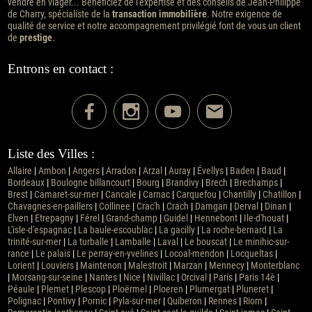
vendre en viager... Bénéficiez de l'expertise et des conseils de Jean-Philippe
de Charry, spécialiste de la
transaction immobilière
. Notre exigence de
qualité de service et notre accompagnement privilégié font de vous un client
de
prestige
.
Entrons en contact :
Liste des Villes :
Allaire
|
Ambon
|
Angers
|
Arradon
|
Arzal
|
Auray
|
Évellys
|
Baden
|
Baud
|
Bordeaux
|
Boulogne billancourt
|
Bourg
|
Brandivy
|
Brech
|
Brechamps
|
Brest
|
Camaret-sur-mer
|
Cancale
|
Carnac
|
Carquefou
|
Chantilly
|
Chatillon
|
Chavagnes-en-paillers
|
Collinee
|
Crac'h
|
Crach
|
Damgan
|
Derval
|
Dinan
|
Elven
|
Etrepagny
|
Férel
|
Grand-champ
|
Guidel
|
Hennebont
|
Ile-d'houat
|
L'isle-d'espagnac
|
La baule-escoublac
|
La gacilly
|
La roche-bernard
|
La
trinité-sur-mer
|
La turballe
|
Lamballe
|
Laval
|
Le bouscat
|
Le minihic-sur-
rance
|
Le palais
|
Le perray-en-yvelines
|
Locoal-mendon
|
Locqueltas
|
Lorient
|
Louviers
|
Maintenon
|
Malestroit
|
Marzan
|
Mennecy
|
Monterblanc
|
Morsang-sur-seine
|
Nantes
|
Nice
|
Nivillac
|
Orcival
|
Paris
|
Paris 14è
|
Péaule
|
Plemet
|
Plescop
|
Ploërmel
|
Ploeren
|
Plumergat
|
Pluneret
|
Polignac
|
Pontivy
|
Pornic
|
Pyla-sur-mer
|
Quiberon
|
Rennes
|
Riom
|