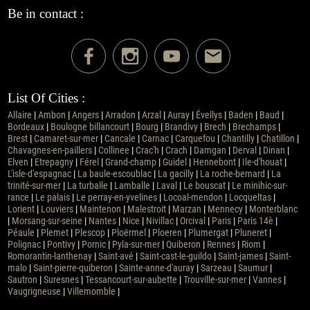
Be in contact :
List Of Cities :
Allaire
|
Ambon
|
Angers
|
Arradon
|
Arzal
|
Auray
|
Évellys
|
Baden
|
Baud
|
Bordeaux
|
Boulogne billancourt
|
Bourg
|
Brandivy
|
Brech
|
Brechamps
|
Brest
|
Camaret-sur-mer
|
Cancale
|
Carnac
|
Carquefou
|
Chantilly
|
Chatillon
|
Chavagnes-en-paillers
|
Collinee
|
Crac'h
|
Crach
|
Damgan
|
Derval
|
Dinan
|
Elven
|
Etrepagny
|
Férel
|
Grand-champ
|
Guidel
|
Hennebont
|
Ile-d'houat
|
L'isle-d'espagnac
|
La baule-escoublac
|
La gacilly
|
La roche-bernard
|
La
trinité-sur-mer
|
La turballe
|
Lamballe
|
Laval
|
Le bouscat
|
Le minihic-sur-
rance
|
Le palais
|
Le perray-en-yvelines
|
Locoal-mendon
|
Locqueltas
|
Lorient
|
Louviers
|
Maintenon
|
Malestroit
|
Marzan
|
Mennecy
|
Monterblanc
|
Morsang-sur-seine
|
Nantes
|
Nice
|
Nivillac
|
Orcival
|
Paris
|
Paris 14è
|
Péaule
|
Plemet
|
Plescop
|
Ploërmel
|
Ploeren
|
Plumergat
|
Pluneret
|
Polignac
|
Pontivy
|
Pornic
|
Pyla-sur-mer
|
Quiberon
|
Rennes
|
Riom
|
Romorantin-lanthenay
|
Saint-avé
|
Saint-cast-le-guildo
|
Saint-james
|
Saint-
malo
|
Saint-pierre-quiberon
|
Sainte-anne-d'auray
|
Sarzeau
|
Saumur
|
Sautron
|
Suresnes
|
Tessancourt-sur-aubette
|
Trouville-sur-mer
|
Vannes
|
Vaugrigneuse
|
Villemomble
|