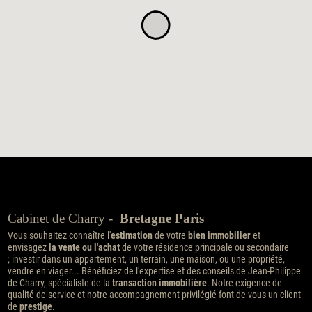
Cabinet de Charry -
Bretagne Paris
Vous souhaitez connaître l'
estimation
de votre
bien immobilier
et
envisagez
la vente ou l'achat
de votre résidence principale ou secondaire
; investir dans un appartement, un terrain, une maison, ou une propriété,
vendre en viager... Bénéficiez de l'expertise et des conseils de Jean-Philippe
de Charry, spécialiste de la
transaction immobilière
. Notre exigence de
qualité de service et notre accompagnement privilégié font de vous un client
de
prestige
.