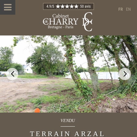
4.9
/5
50 avis
FR
EN
VENDU
TERRAIN ARZAL