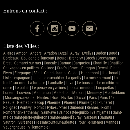
Entrons en contact :
Liste des Villes :
Allaire
|
Ambon
|
Angers
|
Arradon
|
Arzal
|
Auray
|
Évellys
|
Baden
|
Baud
|
Bordeaux
|
Boulogne billancourt
|
Bourg
|
Brandivy
|
Brech
|
Brechamps
|
Brest
|
Camaret-sur-mer
|
Cancale
|
Carnac
|
Carquefou
|
Chantilly
|
Chatillon
|
Chavagnes-en-paillers
|
Collinee
|
Crac'h
|
Crach
|
Damgan
|
Derval
|
Dinan
|
Elven
|
Etrepagny
|
Férel
|
Grand-champ
|
Guidel
|
Hennebont
|
Ile-d'houat
|
L'isle-d'espagnac
|
La baule-escoublac
|
La gacilly
|
La roche-bernard
|
La
trinité-sur-mer
|
La turballe
|
Lamballe
|
Laval
|
Le bouscat
|
Le minihic-sur-
rance
|
Le palais
|
Le perray-en-yvelines
|
Locoal-mendon
|
Locqueltas
|
Lorient
|
Louviers
|
Maintenon
|
Malestroit
|
Marzan
|
Mennecy
|
Monterblanc
|
Morsang-sur-seine
|
Nantes
|
Nice
|
Nivillac
|
Orcival
|
Paris
|
Paris 14è
|
Péaule
|
Plemet
|
Plescop
|
Ploërmel
|
Ploeren
|
Plumergat
|
Pluneret
|
Polignac
|
Pontivy
|
Pornic
|
Pyla-sur-mer
|
Quiberon
|
Rennes
|
Riom
|
Romorantin-lanthenay
|
Saint-avé
|
Saint-cast-le-guildo
|
Saint-james
|
Saint-
malo
|
Saint-pierre-quiberon
|
Sainte-anne-d'auray
|
Sarzeau
|
Saumur
|
Sautron
|
Suresnes
|
Tessancourt-sur-aubette
|
Trouville-sur-mer
|
Vannes
|
Vaugrigneuse
|
Villemomble
|