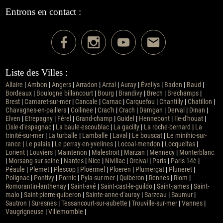
Entrons en contact :
Liste des Villes :
Allaire
|
Ambon
|
Angers
|
Arradon
|
Arzal
|
Auray
|
Évellys
|
Baden
|
Baud
|
Bordeaux
|
Boulogne billancourt
|
Bourg
|
Brandivy
|
Brech
|
Brechamps
|
Brest
|
Camaret-sur-mer
|
Cancale
|
Carnac
|
Carquefou
|
Chantilly
|
Chatillon
|
Chavagnes-en-paillers
|
Collinee
|
Crac'h
|
Crach
|
Damgan
|
Derval
|
Dinan
|
Elven
|
Etrepagny
|
Férel
|
Grand-champ
|
Guidel
|
Hennebont
|
Ile-d'houat
|
L'isle-d'espagnac
|
La baule-escoublac
|
La gacilly
|
La roche-bernard
|
La
trinité-sur-mer
|
La turballe
|
Lamballe
|
Laval
|
Le bouscat
|
Le minihic-sur-
rance
|
Le palais
|
Le perray-en-yvelines
|
Locoal-mendon
|
Locqueltas
|
Lorient
|
Louviers
|
Maintenon
|
Malestroit
|
Marzan
|
Mennecy
|
Monterblanc
|
Morsang-sur-seine
|
Nantes
|
Nice
|
Nivillac
|
Orcival
|
Paris
|
Paris 14è
|
Péaule
|
Plemet
|
Plescop
|
Ploërmel
|
Ploeren
|
Plumergat
|
Pluneret
|
Polignac
|
Pontivy
|
Pornic
|
Pyla-sur-mer
|
Quiberon
|
Rennes
|
Riom
|
Romorantin-lanthenay
|
Saint-avé
|
Saint-cast-le-guildo
|
Saint-james
|
Saint-
malo
|
Saint-pierre-quiberon
|
Sainte-anne-d'auray
|
Sarzeau
|
Saumur
|
Sautron
|
Suresnes
|
Tessancourt-sur-aubette
|
Trouville-sur-mer
|
Vannes
|
Vaugrigneuse
|
Villemomble
|