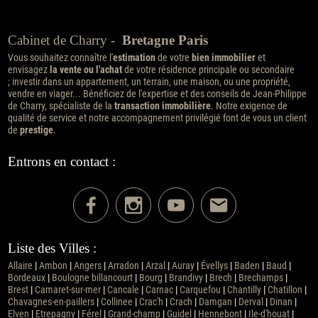
Cabinet de Charry -
Bretagne Paris
Vous souhaitez connaître l'
estimation
de votre
bien immobilier
et
envisagez
la vente ou l'achat
de votre résidence principale ou secondaire
; investir dans un appartement, un terrain, une maison, ou une propriété,
vendre en viager... Bénéficiez de l'expertise et des conseils de Jean-Philippe
de Charry, spécialiste de la
transaction immobilière
. Notre exigence de
qualité de service et notre accompagnement privilégié font de vous un client
de
prestige
.
Entrons en contact :
Liste des Villes :
Allaire
|
Ambon
|
Angers
|
Arradon
|
Arzal
|
Auray
|
Évellys
|
Baden
|
Baud
|
Bordeaux
|
Boulogne billancourt
|
Bourg
|
Brandivy
|
Brech
|
Brechamps
|
Brest
|
Camaret-sur-mer
|
Cancale
|
Carnac
|
Carquefou
|
Chantilly
|
Chatillon
|
Chavagnes-en-paillers
|
Collinee
|
Crac'h
|
Crach
|
Damgan
|
Derval
|
Dinan
|
Elven
|
Etrepagny
|
Férel
|
Grand-champ
|
Guidel
|
Hennebont
|
Ile-d'houat
|