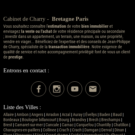
Cabinet de Charry -
Bretagne Paris
Vous souhaitez connaître l'
estimation
de votre
bien immobilier
et
envisagez
la vente ou l'achat
de votre résidence principale ou secondaire
; investir dans un appartement, un terrain, une maison, ou une propriété,
vendre en viager... Bénéficiez de l'expertise et des conseils de Jean-Philippe
de Charry, spécialiste de la
transaction immobilière
. Notre exigence de
qualité de service et notre accompagnement privilégié font de vous un client
de
prestige
.
Entrons en contact :
Liste des Villes :
Allaire
|
Ambon
|
Angers
|
Arradon
|
Arzal
|
Auray
|
Évellys
|
Baden
|
Baud
|
Bordeaux
|
Boulogne billancourt
|
Bourg
|
Brandivy
|
Brech
|
Brechamps
|
Brest
|
Camaret-sur-mer
|
Cancale
|
Carnac
|
Carquefou
|
Chantilly
|
Chatillon
|
Chavagnes-en-paillers
|
Collinee
|
Crac'h
|
Crach
|
Damgan
|
Derval
|
Dinan
|