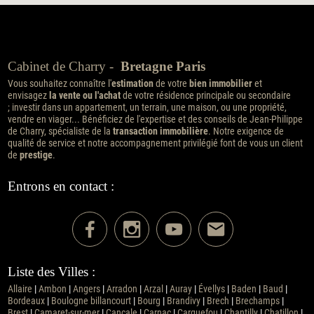
Cabinet de Charry -
Bretagne Paris
Vous souhaitez connaître l'
estimation
de votre
bien immobilier
et
envisagez
la vente ou l'achat
de votre résidence principale ou secondaire
; investir dans un appartement, un terrain, une maison, ou une propriété,
vendre en viager... Bénéficiez de l'expertise et des conseils de Jean-Philippe
de Charry, spécialiste de la
transaction immobilière
. Notre exigence de
qualité de service et notre accompagnement privilégié font de vous un client
de
prestige
.
Entrons en contact :
Liste des Villes :
Allaire
|
Ambon
|
Angers
|
Arradon
|
Arzal
|
Auray
|
Évellys
|
Baden
|
Baud
|
Bordeaux
|
Boulogne billancourt
|
Bourg
|
Brandivy
|
Brech
|
Brechamps
|
Brest
|
Camaret-sur-mer
|
Cancale
|
Carnac
|
Carquefou
|
Chantilly
|
Chatillon
|