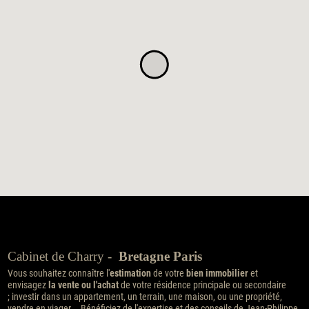
Cabinet de Charry -
Bretagne Paris
Vous souhaitez connaître l'
estimation
de votre
bien immobilier
et
envisagez
la vente ou l'achat
de votre résidence principale ou secondaire
; investir dans un appartement, un terrain, une maison, ou une propriété,
vendre en viager... Bénéficiez de l'expertise et des conseils de Jean-Philippe