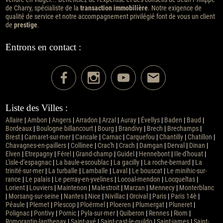
de Charry, spécialiste de la
transaction immobilière
. Notre exigence de
qualité de service et notre accompagnement privilégié font de vous un client
de
prestige
.
Entrons en contact :
Liste des Villes :
Allaire
|
Ambon
|
Angers
|
Arradon
|
Arzal
|
Auray
|
Évellys
|
Baden
|
Baud
|
Bordeaux
|
Boulogne billancourt
|
Bourg
|
Brandivy
|
Brech
|
Brechamps
|
Brest
|
Camaret-sur-mer
|
Cancale
|
Carnac
|
Carquefou
|
Chantilly
|
Chatillon
|
Chavagnes-en-paillers
|
Collinee
|
Crac'h
|
Crach
|
Damgan
|
Derval
|
Dinan
|
Elven
|
Etrepagny
|
Férel
|
Grand-champ
|
Guidel
|
Hennebont
|
Ile-d'houat
|
L'isle-d'espagnac
|
La baule-escoublac
|
La gacilly
|
La roche-bernard
|
La
trinité-sur-mer
|
La turballe
|
Lamballe
|
Laval
|
Le bouscat
|
Le minihic-sur-
rance
|
Le palais
|
Le perray-en-yvelines
|
Locoal-mendon
|
Locqueltas
|
Lorient
|
Louviers
|
Maintenon
|
Malestroit
|
Marzan
|
Mennecy
|
Monterblanc
|
Morsang-sur-seine
|
Nantes
|
Nice
|
Nivillac
|
Orcival
|
Paris
|
Paris 14è
|
Péaule
|
Plemet
|
Plescop
|
Ploërmel
|
Ploeren
|
Plumergat
|
Pluneret
|
Polignac
|
Pontivy
|
Pornic
|
Pyla-sur-mer
|
Quiberon
|
Rennes
|
Riom
|
Romorantin-lanthenay
|
Saint-avé
|
Saint-cast-le-guildo
|
Saint-james
|
Saint-