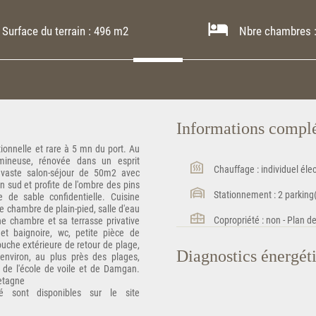
Surface du terrain : 496 m2
Nbre chambres :
Informations compl
ionnelle et rare à 5 mn du port. Au
umineuse, rénovée dans un esprit
Chauffage : individuel élec
 vaste salon-séjour de 50m2 avec
in sud et profite de l'ombre des pins
Stationnement : 2 parking(s
 de sable confidentielle. Cuisine
 chambre de plain-pied, salle d'eau
Copropriété : non - Plan d
une chambre et sa terrasse privative
et baignoire, wc, petite pièce de
uche extérieure de retour de plage,
Diagnostics énergét
nviron, au plus près des plages,
 de l'école de voile et de Damgan.
retagne
é sont disponibles sur le site