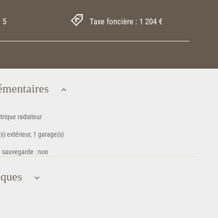
 5
Taxe foncière : 1 204 €
émentaires
trique radiateur
) extérieur, 1 garage(s)
e sauvegarde : non
iques