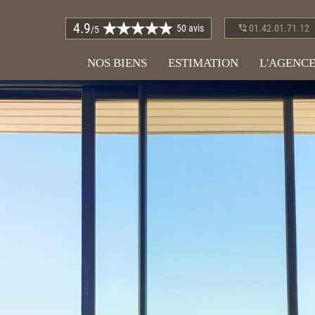
4.9
50 avis
01.42.01.71.12
/5
NOS BIENS
ESTIMATION
L'AGENC