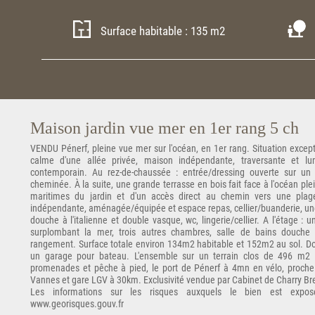
Surface habitable : 135 m2
Maison jardin vue mer en 1er rang 5 ch
VENDU Pénerf, pleine vue mer sur l'océan, en 1er rang. Situation except
calme d'une allée privée, maison indépendante, traversante et l
contemporain. Au rez-de-chaussée : entrée/dressing ouverte sur un
cheminée. À la suite, une grande terrasse en bois fait face à l'océan ple
maritimes du jardin et d'un accès direct au chemin vers une plage
indépendante, aménagée/équipée et espace repas, cellier/buanderie, une
douche à l'italienne et double vasque, wc, lingerie/cellier. A l'étage : 
surplombant la mer, trois autres chambres, salle de bains douche 
rangement. Surface totale environ 134m2 habitable et 152m2 au sol. Do
un garage pour bateau. L'ensemble sur un terrain clos de 496 m2 e
promenades et pêche à pied, le port de Pénerf à 4mn en vélo, proche
Vannes et gare LGV à 30km. Exclusivité vendue par Cabinet de Charry B
Les informations sur les risques auxquels le bien est expos
www.georisques.gouv.fr