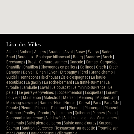
Liste des Villes :
Allaire
|
Ambon
|
Angers
|
Arradon
|
Arzal
|
Auray
|
Évellys
|
Baden
|
Baud
|
Bordeaux
|
Boulogne billancourt
|
Bourg
|
Brandivy
|
Brech
|
Brechamps
|
Brest
|
Camaret-sur-mer
|
Cancale
|
Carnac
|
Carquefou
|
Chantilly
|
Chatillon
|
Chavagnes-en-paillers
|
Collinee
|
Crac'h
|
Crach
|
Damgan
|
Derval
|
Dinan
|
Elven
|
Etrepagny
|
Férel
|
Grand-champ
|
Guidel
|
Hennebont
|
Ile-d'houat
|
L'isle-d'espagnac
|
La baule-
escoublac
|
La gacilly
|
La roche-bernard
|
La trinité-sur-mer
|
La
turballe
|
Lamballe
|
Laval
|
Le bouscat
|
Le minihic-sur-rance
|
Le
palais
|
Le perray-en-yvelines
|
Locoal-mendon
|
Locqueltas
|
Lorient
|
Louviers
|
Maintenon
|
Malestroit
|
Marzan
|
Mennecy
|
Monterblanc
|
Morsang-sur-seine
|
Nantes
|
Nice
|
Nivillac
|
Orcival
|
Paris
|
Paris 14è
|
Péaule
|
Plemet
|
Plescop
|
Ploërmel
|
Ploeren
|
Plumergat
|
Pluneret
|
Polignac
|
Pontivy
|
Pornic
|
Pyla-sur-mer
|
Quiberon
|
Rennes
|
Riom
|
Romorantin-lanthenay
|
Saint-avé
|
Saint-cast-le-guildo
|
Saint-james
|
Saint-malo
|
Saint-pierre-quiberon
|
Sainte-anne-d'auray
|
Sarzeau
|
Saumur
|
Sautron
|
Suresnes
|
Tessancourt-sur-aubette
|
Trouville-sur-
mer
|
Vannes
|
Vaugrigneuse
|
Villemomble
|