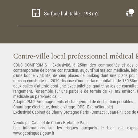
Surface habitable : 198 m2
Centre-ville local professionnel médical
SOUS COMPROMIS - Exclusivité, à 250m des commodités et des co
contemporaine de bonne construction, aujourd'hui maison médicale, bénéf
d'une bonne visibilité, de cinq places de parking dont une place pour
maison construite en 2010 dispose d'une surface habitable de 180,88m2
deux salles d'attente dont une avec toilettes, quatre salles de consultatio
rangement, l'ensemble sur une parcelle de terrain de 711m2 environ. Id
médicale ou para-médical...
Adapté PMR. Aménagements et changement de destination possibles.
Chauffage électrique, double vitrage. DPE : E (améliorable)
Exclusivité Cabinet de Charry Bretagne Paris - Contact : Jean-Philippe de
Vendu par Cabinet de Charry Bretagne Paris
Les informations sur les risques auxquels le bien est expos
www.georisques.gouv.fr