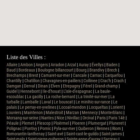
Liste des Villes :
Allaire
|
Ambon
|
Angers
|
Arradon
|
Arzal
|
Auray
|
Évellys
|
Baden
|
Baud
|
Bordeaux
|
Boulogne billancourt
|
Bourg
|
Brandivy
|
Brech
|
Brechamps
|
Brest
|
Camaret-sur-mer
|
Cancale
|
Carnac
|
Carquefou
|
Chantilly
|
Chatillon
|
Chavagnes-en-paillers
|
Collinee
|
Crac'h
|
Crach
|
Damgan
|
Derval
|
Dinan
|
Elven
|
Etrepagny
|
Férel
|
Grand-champ
|
Guidel
|
Hennebont
|
Ile-d'houat
|
L'isle-d'espagnac
|
La baule-
escoublac
|
La gacilly
|
La roche-bernard
|
La trinité-sur-mer
|
La
turballe
|
Lamballe
|
Laval
|
Le bouscat
|
Le minihic-sur-rance
|
Le
palais
|
Le perray-en-yvelines
|
Locoal-mendon
|
Locqueltas
|
Lorient
|
Louviers
|
Maintenon
|
Malestroit
|
Marzan
|
Mennecy
|
Monterblanc
|
Morsang-sur-seine
|
Nantes
|
Nice
|
Nivillac
|
Orcival
|
Paris
|
Paris 14è
|
Péaule
|
Plemet
|
Plescop
|
Ploërmel
|
Ploeren
|
Plumergat
|
Pluneret
|
Polignac
|
Pontivy
|
Pornic
|
Pyla-sur-mer
|
Quiberon
|
Rennes
|
Riom
|
Romorantin-lanthenay
|
Saint-avé
|
Saint-cast-le-guildo
|
Saint-james
|
Saint-malo
|
Saint-pierre-quiberon
|
Sainte-anne-d'auray
|
Sarzeau
|