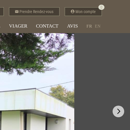
0
Prendre Rendez-vous
Mon compte
E
VIAGER
CONTACT
AVIS
FR
EN