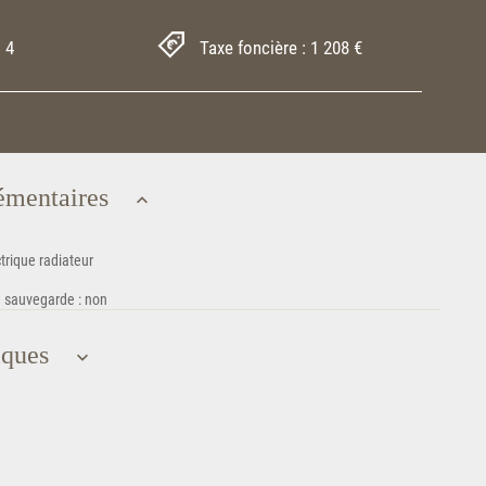
 4
Taxe foncière : 1 208 €
émentaires
trique radiateur
e sauvegarde : non
iques