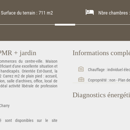
Surface du terrain : 711 m2
Nbre chambres :
 PMR + jardin
Informations compl
mmerces du centre-ville. Maison
iciant d'une excellente situation et
Chauffage : individuel élec
 handicapés. Orientée Est-Ouest, la
 Carrez m2 de plain pied : accueil,
Copropriété : non - Plan d
n, salle d'archives, office, local de
éal activité libérale de profession
Diagnostics énergét
 Charry
é sont disponibles sur le site