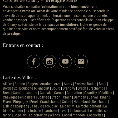
Cabinet de Charry -
Bretagne Paris
Vous souhaitez connaître l'
estimation
de votre
bien immobilier
et
envisagez
la vente ou l'achat
de votre résidence principale ou secondaire
; investir dans un appartement, un terrain, une maison, ou une propriété,
vendre en viager... Bénéficiez de l'expertise et des conseils de Jean-Philippe
de Charry, spécialiste de la
transaction immobilière
. Notre exigence de
qualité de service et notre accompagnement privilégié font de vous un client
de
prestige
.
Entrons en contact :
Liste des Villes :
Allaire
|
Ambon
|
Angers
|
Arradon
|
Arzal
|
Auray
|
Évellys
|
Baden
|
Baud
|
Bordeaux
|
Boulogne billancourt
|
Bourg
|
Brandivy
|
Brech
|
Brechamps
|
Brest
|
Camaret-sur-mer
|
Cancale
|
Carnac
|
Carquefou
|
Chantilly
|
Chatillon
|
Chavagnes-en-paillers
|
Collinee
|
Crac'h
|
Crach
|
Damgan
|
Derval
|
Dinan
|
Elven
|
Etrepagny
|
Férel
|
Grand-champ
|
Guidel
|
Hennebont
|
Ile-d'houat
|
L'isle-d'espagnac
|
La baule-escoublac
|
La gacilly
|
La roche-bernard
|
La
trinité-sur-mer
|
La turballe
|
Lamballe
|
Laval
|
Le bouscat
|
Le minihic-sur-
rance
|
Le palais
|
Le perray-en-yvelines
|
Locoal-mendon
|
Locqueltas
|