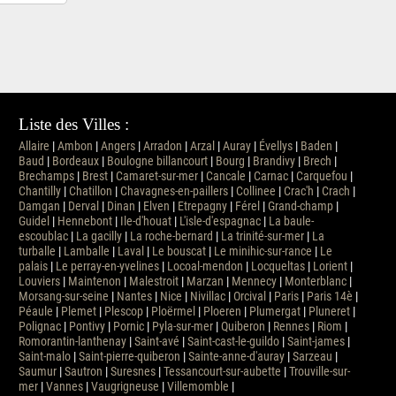
Liste des Villes :
Allaire
|
Ambon
|
Angers
|
Arradon
|
Arzal
|
Auray
|
Évellys
|
Baden
|
Baud
|
Bordeaux
|
Boulogne billancourt
|
Bourg
|
Brandivy
|
Brech
|
Brechamps
|
Brest
|
Camaret-sur-mer
|
Cancale
|
Carnac
|
Carquefou
|
Chantilly
|
Chatillon
|
Chavagnes-en-paillers
|
Collinee
|
Crac'h
|
Crach
|
Damgan
|
Derval
|
Dinan
|
Elven
|
Etrepagny
|
Férel
|
Grand-champ
|
Guidel
|
Hennebont
|
Ile-d'houat
|
L'isle-d'espagnac
|
La baule-
escoublac
|
La gacilly
|
La roche-bernard
|
La trinité-sur-mer
|
La
turballe
|
Lamballe
|
Laval
|
Le bouscat
|
Le minihic-sur-rance
|
Le
palais
|
Le perray-en-yvelines
|
Locoal-mendon
|
Locqueltas
|
Lorient
|
Louviers
|
Maintenon
|
Malestroit
|
Marzan
|
Mennecy
|
Monterblanc
|
Morsang-sur-seine
|
Nantes
|
Nice
|
Nivillac
|
Orcival
|
Paris
|
Paris 14è
|
Péaule
|
Plemet
|
Plescop
|
Ploërmel
|
Ploeren
|
Plumergat
|
Pluneret
|
Polignac
|
Pontivy
|
Pornic
|
Pyla-sur-mer
|
Quiberon
|
Rennes
|
Riom
|
Romorantin-lanthenay
|
Saint-avé
|
Saint-cast-le-guildo
|
Saint-james
|
Saint-malo
|
Saint-pierre-quiberon
|
Sainte-anne-d'auray
|
Sarzeau
|
Saumur
|
Sautron
|
Suresnes
|
Tessancourt-sur-aubette
|
Trouville-sur-
mer
|
Vannes
|
Vaugrigneuse
|
Villemomble
|