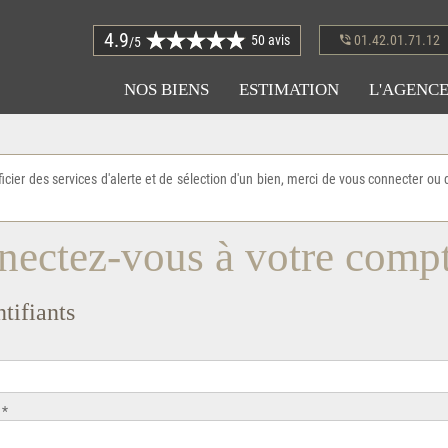
4.9
50 avis
01.42.01.71.12
/5
NOS BIENS
ESTIMATION
L'AGENC
icier des services d'alerte et de sélection d'un bien, merci de vous connecter ou 
ectez-vous à votre comp
tifiants
 *