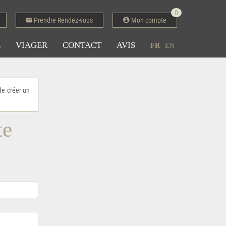
0
Prendre Rendez-vous
Mon compte
E
VIAGER
CONTACT
AVIS
FR
EN
de créer un
te