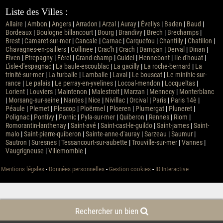
Liste des Villes :
Allaire
|
Ambon
|
Angers
|
Arradon
|
Arzal
|
Auray
|
Évellys
|
Baden
|
Baud
|
Bordeaux
|
Boulogne billancourt
|
Bourg
|
Brandivy
|
Brech
|
Brechamps
|
Brest
|
Camaret-sur-mer
|
Cancale
|
Carnac
|
Carquefou
|
Chantilly
|
Chatillon
|
Chavagnes-en-paillers
|
Collinee
|
Crac'h
|
Crach
|
Damgan
|
Derval
|
Dinan
|
Elven
|
Etrepagny
|
Férel
|
Grand-champ
|
Guidel
|
Hennebont
|
Ile-d'houat
|
L'isle-d'espagnac
|
La baule-escoublac
|
La gacilly
|
La roche-bernard
|
La
trinité-sur-mer
|
La turballe
|
Lamballe
|
Laval
|
Le bouscat
|
Le minihic-sur-
rance
|
Le palais
|
Le perray-en-yvelines
|
Locoal-mendon
|
Locqueltas
|
Lorient
|
Louviers
|
Maintenon
|
Malestroit
|
Marzan
|
Mennecy
|
Monterblanc
|
Morsang-sur-seine
|
Nantes
|
Nice
|
Nivillac
|
Orcival
|
Paris
|
Paris 14è
|
Péaule
|
Plemet
|
Plescop
|
Ploërmel
|
Ploeren
|
Plumergat
|
Pluneret
|
Polignac
|
Pontivy
|
Pornic
|
Pyla-sur-mer
|
Quiberon
|
Rennes
|
Riom
|
Romorantin-lanthenay
|
Saint-avé
|
Saint-cast-le-guildo
|
Saint-james
|
Saint-
malo
|
Saint-pierre-quiberon
|
Sainte-anne-d'auray
|
Sarzeau
|
Saumur
|
Sautron
|
Suresnes
|
Tessancourt-sur-aubette
|
Trouville-sur-mer
|
Vannes
|
Vaugrigneuse
|
Villemomble
|
Mentions légales
-
Données personnelles
-
Gestion cookies
-
ID Interactive
Rechercher un bien