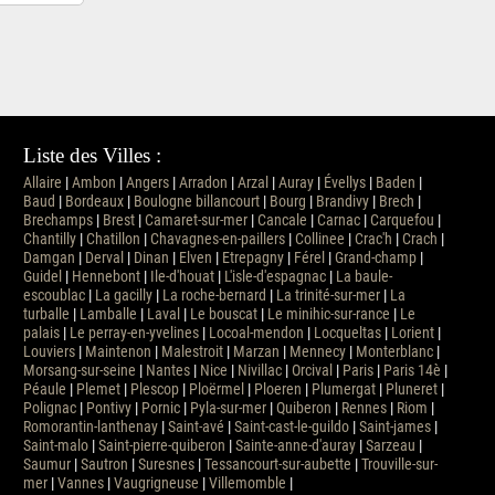
Liste des Villes :
Allaire
|
Ambon
|
Angers
|
Arradon
|
Arzal
|
Auray
|
Évellys
|
Baden
|
Baud
|
Bordeaux
|
Boulogne billancourt
|
Bourg
|
Brandivy
|
Brech
|
Brechamps
|
Brest
|
Camaret-sur-mer
|
Cancale
|
Carnac
|
Carquefou
|
Chantilly
|
Chatillon
|
Chavagnes-en-paillers
|
Collinee
|
Crac'h
|
Crach
|
Damgan
|
Derval
|
Dinan
|
Elven
|
Etrepagny
|
Férel
|
Grand-champ
|
Guidel
|
Hennebont
|
Ile-d'houat
|
L'isle-d'espagnac
|
La baule-
escoublac
|
La gacilly
|
La roche-bernard
|
La trinité-sur-mer
|
La
turballe
|
Lamballe
|
Laval
|
Le bouscat
|
Le minihic-sur-rance
|
Le
palais
|
Le perray-en-yvelines
|
Locoal-mendon
|
Locqueltas
|
Lorient
|
Louviers
|
Maintenon
|
Malestroit
|
Marzan
|
Mennecy
|
Monterblanc
|
Morsang-sur-seine
|
Nantes
|
Nice
|
Nivillac
|
Orcival
|
Paris
|
Paris 14è
|
Péaule
|
Plemet
|
Plescop
|
Ploërmel
|
Ploeren
|
Plumergat
|
Pluneret
|
Polignac
|
Pontivy
|
Pornic
|
Pyla-sur-mer
|
Quiberon
|
Rennes
|
Riom
|
Romorantin-lanthenay
|
Saint-avé
|
Saint-cast-le-guildo
|
Saint-james
|
Saint-malo
|
Saint-pierre-quiberon
|
Sainte-anne-d'auray
|
Sarzeau
|
Saumur
|
Sautron
|
Suresnes
|
Tessancourt-sur-aubette
|
Trouville-sur-
mer
|
Vannes
|
Vaugrigneuse
|
Villemomble
|