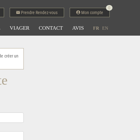
0
Prendre Rendez-vous
Mon compte
E
VIAGER
CONTACT
AVIS
FR
EN
de créer un
te