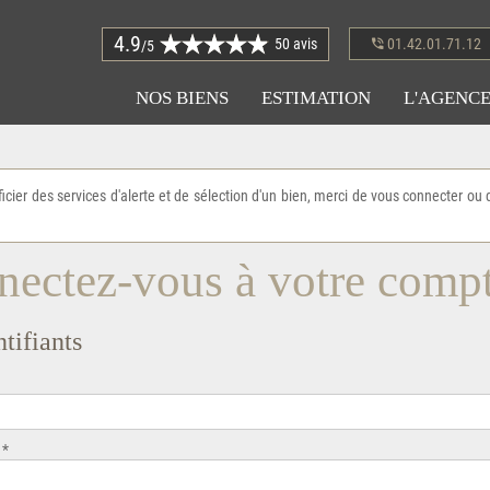
4.9
50 avis
01.42.01.71.12
/5
NOS BIENS
ESTIMATION
L'AGENC
icier des services d'alerte et de sélection d'un bien, merci de vous connecter ou 
ectez-vous à votre comp
tifiants
 *