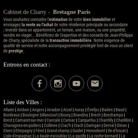
Cabinet de Charry -
Bretagne Paris
Vous souhaitez connaître l'
estimation
de votre
bien immobilier
et
envisagez
la vente ou l'achat
de votre résidence principale ou secondaire
; investir dans un appartement, un terrain, une maison, ou une propriété,
vendre en viager... Bénéficiez de l'expertise et des conseils de Jean-Philippe
de Charry, spécialiste de la
transaction immobilière
. Notre exigence de
qualité de service et notre accompagnement privilégié font de vous un client
de
prestige
.
Entrons en contact :
Liste des Villes :
Allaire
|
Ambon
|
Angers
|
Arradon
|
Arzal
|
Auray
|
Évellys
|
Baden
|
Baud
|
Bordeaux
|
Boulogne billancourt
|
Bourg
|
Brandivy
|
Brech
|
Brechamps
|
Brest
|
Camaret-sur-mer
|
Cancale
|
Carnac
|
Carquefou
|
Chantilly
|
Chatillon
|
Chavagnes-en-paillers
|
Collinee
|
Crac'h
|
Crach
|
Damgan
|
Derval
|
Dinan
|
Elven
|
Etrepagny
|
Férel
|
Grand-champ
|
Guidel
|
Hennebont
|
Ile-d'houat
|
L'isle-d'espagnac
|
La baule-escoublac
|
La gacilly
|
La roche-bernard
|
La