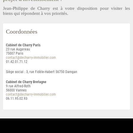
Jean-Philippe de Charry est à votre disposition pour visiter les
biens qui répondent à vos priorités.
Coordonnées
Cabinet de Charry Paris
23 rue Augereau
75007
Paris
contact@decharry-immobilier.com
01.42.01.71.12
Siège social : 3, rue Fidèle-Habert 56750 Damgan
Cabinet de Charry Bretagne
9 rue Alfred-Roth
56000
Vannes
contact@decharry-immobilier.com
06.11.95.02.93