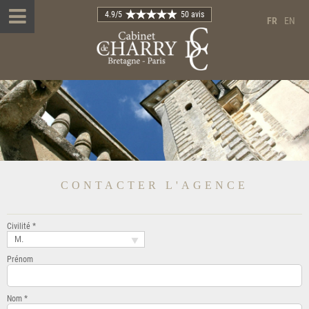
4.9
/5
50 avis
FR
EN
CONTACTER L'AGENCE
Civilité *
M.
Prénom
Nom *