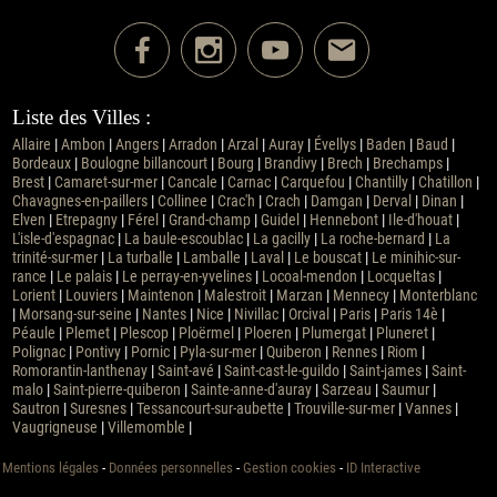
Liste des Villes :
Allaire
|
Ambon
|
Angers
|
Arradon
|
Arzal
|
Auray
|
Évellys
|
Baden
|
Baud
|
Bordeaux
|
Boulogne billancourt
|
Bourg
|
Brandivy
|
Brech
|
Brechamps
|
Brest
|
Camaret-sur-mer
|
Cancale
|
Carnac
|
Carquefou
|
Chantilly
|
Chatillon
|
Chavagnes-en-paillers
|
Collinee
|
Crac'h
|
Crach
|
Damgan
|
Derval
|
Dinan
|
Elven
|
Etrepagny
|
Férel
|
Grand-champ
|
Guidel
|
Hennebont
|
Ile-d'houat
|
L'isle-d'espagnac
|
La baule-escoublac
|
La gacilly
|
La roche-bernard
|
La
trinité-sur-mer
|
La turballe
|
Lamballe
|
Laval
|
Le bouscat
|
Le minihic-sur-
rance
|
Le palais
|
Le perray-en-yvelines
|
Locoal-mendon
|
Locqueltas
|
Lorient
|
Louviers
|
Maintenon
|
Malestroit
|
Marzan
|
Mennecy
|
Monterblanc
|
Morsang-sur-seine
|
Nantes
|
Nice
|
Nivillac
|
Orcival
|
Paris
|
Paris 14è
|
Péaule
|
Plemet
|
Plescop
|
Ploërmel
|
Ploeren
|
Plumergat
|
Pluneret
|
Polignac
|
Pontivy
|
Pornic
|
Pyla-sur-mer
|
Quiberon
|
Rennes
|
Riom
|
Romorantin-lanthenay
|
Saint-avé
|
Saint-cast-le-guildo
|
Saint-james
|
Saint-
malo
|
Saint-pierre-quiberon
|
Sainte-anne-d'auray
|
Sarzeau
|
Saumur
|
Sautron
|
Suresnes
|
Tessancourt-sur-aubette
|
Trouville-sur-mer
|
Vannes
|
Vaugrigneuse
|
Villemomble
|
Mentions légales
-
Données personnelles
-
Gestion cookies
-
ID Interactive