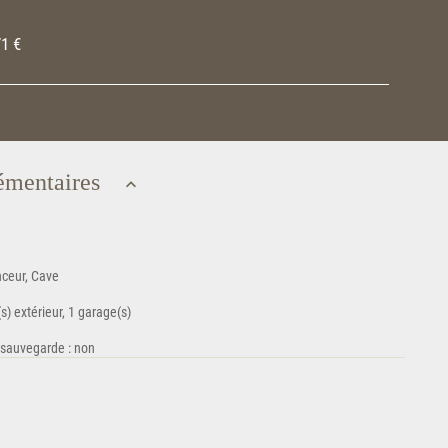
71 €
émentaires
ceur, Cave
) extérieur, 1 garage(s)
e sauvegarde : non