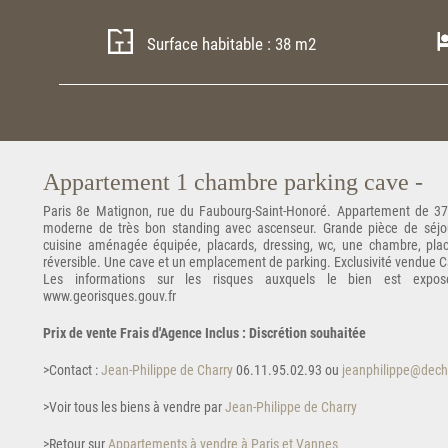
Surface habitable : 38 m2
Appartement 1 chambre parking cave -
Paris 8e Matignon, rue du Faubourg-Saint-Honoré. Appartement de 3
moderne de très bon standing avec ascenseur. Grande pièce de séjour
cuisine aménagée équipée, placards, dressing, wc, une chambre, placa
réversible. Une cave et un emplacement de parking. Exclusivité vendue C
Les informations sur les risques auxquels le bien est expos
www.georisques.gouv.fr
Prix de vente Frais d'Agence Inclus : Discrétion souhaitée
>Contact :
Jean-Philippe de Charry
06.11.95.02.93 ou
jeanphilippe@dech
>Voir tous les biens à vendre par
Jean-Philippe de Charry
>Retour sur
Appartements à vendre à Paris et Vannes