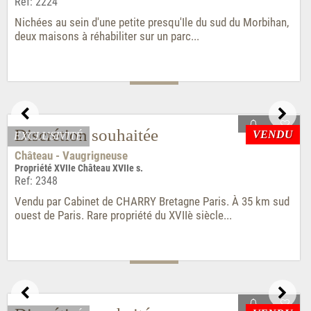
Château 17-18e s. ISMH dépendances et parc
Ref: 1217
Vendu. Propriété avec château du 17e et 18e siècles, belle
malouinière, douves, pavillon d'entrée,...
Discrétion souhaitée
VENDU
EXCLUSIVITÉ
Propriété - Polignac
Propriété ensemble rénové idéal réceptions ou gîte
Ref: 4308
Propriété vendue par Cabinet de Charry. Ensemble ancien
constitué de trois bâtiments parfaitement...