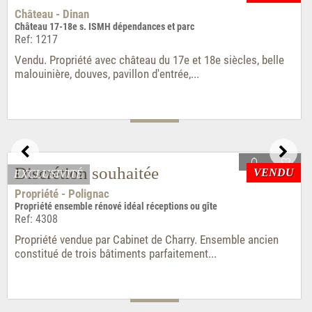
Discrétion souhaitée
Manoir - Allaire
Vendu : Propriété manoir campagne Bretagne sud
Ref: 4394
Vendu par Cabinet de Charry. À 2H00 LGV de la Gare
Montparnasse à partir de Redon. Située dans un...
VENDU
EXCLUSIVITÉ