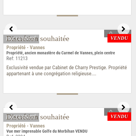
VENDU
Discrétion souhaitée
Château - Dinan