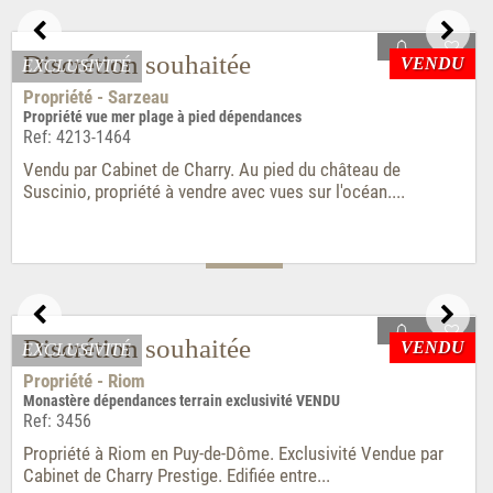
Discrétion souhaitée
Manoir - Brandivy
Manoir XVe à rénover cour et parc
Ref: 2500
VENDU Exclusivité Cabinet de Charry. Exceptionnel manoir
breton du XVè siècle, ISMH, sur trois niveaux....