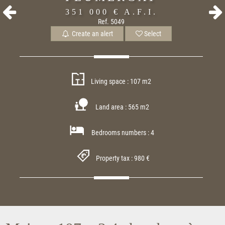
351 000 €
A.F.I.
Ref. 5049
Create an alert
Select
Living space : 107 m2
Land area : 565 m2
Bedrooms numbers : 4
Property tax : 980 €