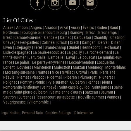
List Of Cities :
Allaire
|
Ambon
|
Angers
|
Arradon
|
Arzal
|
Auray
|
Évellys
|
Baden
|
Baud
|
Bordeaux
|
Boulogne billancourt
|
Bourg
|
Brandivy
|
Brech
|
Brechamps
|
Brest
|
Camaret-sur-mer
|
Cancale
|
Carnac
|
Carquefou
|
Chantilly
|
Chatillon
|
Chavagnes-en-paillers
|
Collinee
|
Crac'h
|
Crach
|
Damgan
|
Derval
|
Dinan
|
Elven
|
Etrepagny
|
Férel
|
Grand-champ
|
Guidel
|
Hennebont
|
Ile-d'houat
|
L'isle-d'espagnac
|
La baule-escoublac
|
La gacilly
|
La roche-bernard
|
La
trinité-sur-mer
|
La turballe
|
Lamballe
|
Laval
|
Le bouscat
|
Le minihic-sur-
rance
|
Le palais
|
Le perray-en-yvelines
|
Locoal-mendon
|
Locqueltas
|
Lorient
|
Louviers
|
Maintenon
|
Malestroit
|
Marzan
|
Mennecy
|
Monterblanc
|
Morsang-sur-seine
|
Nantes
|
Nice
|
Nivillac
|
Orcival
|
Paris
|
Paris 14è
|
Péaule
|
Plemet
|
Plescop
|
Ploërmel
|
Ploeren
|
Plumergat
|
Pluneret
|
Polignac
|
Pontivy
|
Pornic
|
Pyla-sur-mer
|
Quiberon
|
Rennes
|
Riom
|
Romorantin-lanthenay
|
Saint-avé
|
Saint-cast-le-guildo
|
Saint-james
|
Saint-
malo
|
Saint-pierre-quiberon
|
Sainte-anne-d'auray
|
Sarzeau
|
Saumur
|
Sautron
|
Suresnes
|
Tessancourt-sur-aubette
|
Trouville-sur-mer
|
Vannes
|
Vaugrigneuse
|
Villemomble
|
Legal Notice
-
Personal Data
-
Cookies Settings
-
ID Interactive